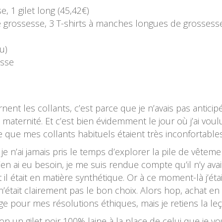
e, 1 gilet long (45,42€)
de grossesse, 3 T-shirts à manches longues de grossess
u)
esse
nt les collants, c’est parce que je n’avais pas anticip
s maternité. Et c’est bien évidemment le jour où j’ai voul
que mes collants habituels étaient très inconfortables
je n’ai jamais pris le temps d’explorer la pile de vêtem
n ai eu besoin, je me suis rendue compte qu’il n’y avai
il était en matière synthétique. Or à ce moment-là j’éta
’était clairement pas le bon choix. Alors hop, achat en
 pour mes résolutions éthiques, mais je retiens la le
n un gilet noir 100% laine à la place de celui que je vo