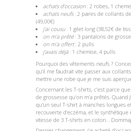
achats d’occasion
: 2 robes, 1 chemis
achats neufs
: 2 paires de collants 
(49,00€)
j’ai cousu
: 1 gilet long (38,52€ de tiss
on m’a prêté
: 3 pantalons de gross
on m’a offert
: 2 pulls
j’avais déjà
: 1 chemise, 4 pulls
Pourquoi des vêtements neufs ? Concerne
qu’il me faudrait vite passer aux collant
mettre une robe que je me suis aperçue 
Concernant les T-shirts, c’est parce que 
de grossesse qu’on m’a prêtés. Quand j’e
qu’un seul T-shirt à manches longues et 
recouverte d’eczéma, et le synthétique n
vitesse de 3 T-shirts en coton… Dommage
Dernier changement, j’ai acheté d’occasio