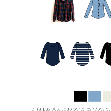
Je n’ai pas beaucoup porté les robes et