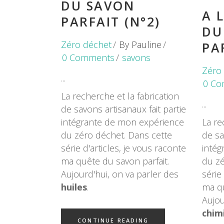
DU SAVON
A 
PARFAIT (N°2)
DU
Zéro déchet
By
Pauline
PA
0 Comments
savons
Zéro
0 Co
La recherche et la fabrication
de savons artisanaux fait partie
intégrante de mon expérience
La re
du zéro déchet. Dans cette
de sa
série d'articles, je vous raconte
intég
ma quête du savon parfait.
du zé
Aujourd'hui, on va parler des
série
huiles
.
ma qu
Aujou
chim
CONTINUE READING