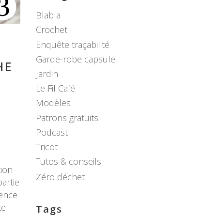
Blabla
Crochet
Enquête traçabilité
Garde-robe capsule
HE
Jardin
Le Fil Café
Modèles
Patrons gratuits
Podcast
Tricot
Tutos & conseils
tion
Zéro déchet
partie
ience
te
Tags