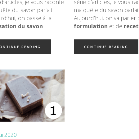
 d’articles, je vous raconte
série d’articles, je vous r
ête du savon parfait.
ma quête du savon parfait
rd’hui, on passe à la
Aujourd’hui, on va parler 
isation du savon
!
formulation
et de
recet
ONTINUE READING
CONTINUE READING
ai 2020