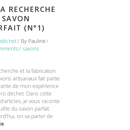
LA RECHERCHE
 SAVON
RFAIT (N°1)
 déchet
By
Pauline
mments
savons
cherche et la fabrication
vons artisanaux fait partie
rante de mon expérience
ro déchet. Dans cette
 d'articles, je vous raconte
ête du savon parfait.
rd'hui, on va parler de
ie
.