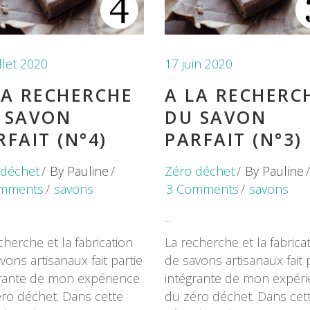
illet 2020
17 juin 2020
LA RECHERCHE
A LA RECHERC
 SAVON
DU SAVON
RFAIT (N°4)
PARFAIT (N°3)
 déchet
By
Pauline
Zéro déchet
By
Pauline
mments
savons
3 Comments
savons
cherche et la fabrication
La recherche et la fabrica
vons artisanaux fait partie
de savons artisanaux fait 
rante de mon expérience
intégrante de mon expér
ro déchet. Dans cette
du zéro déchet. Dans cet