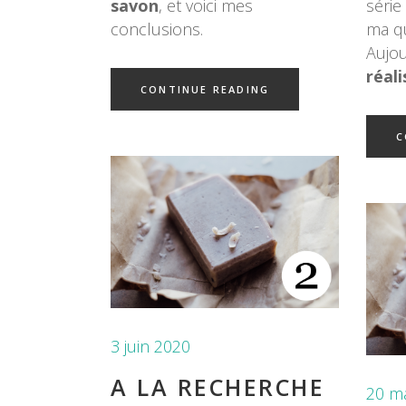
savon
, et voici mes
série
conclusions.
ma qu
Aujou
réal
CONTINUE READING
C
3 juin 2020
A LA RECHERCHE
20 m