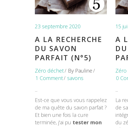
23 septembre 2020
15 ju
A LA RECHERCHE
A 
DU SAVON
DU
PARFAIT (N°5)
PA
Zéro déchet
By
Pauline
Zéro
1 Comment
savons
0 Co
Est-ce que vous vous rappelez
La re
de ma quête du savon parfait ?
de sa
Et bien une fois la cure
intég
terminée, j'ai pu
tester mon
du zé