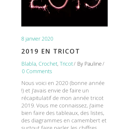
8 janvier 2020
2019 EN TRICOT
Blabla
,
Crochet
,
Tricot
By
Pauline
0 Comments
Nous voici en 2020 (bonne année
!) et j'avais envie de faire un
récapitulatif de mon année tricot
2019. Vous me connaissez, j'aime
bien faire des tableaux, des listes,
des diagrammes en camembert et
surtout faire parler les chiffres,