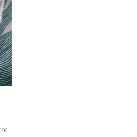
»
donc