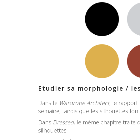
Etudier sa morphologie / le
Dans le
Wardrobe Architect
, le rappor
semaine, tandis que les silhouettes font
Dans
Dressed
, le même chapitre traite 
silhouettes.