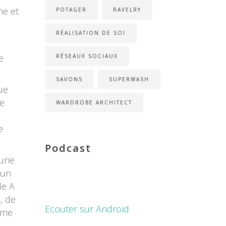
ne et
POTAGER
RAVELRY
RÉALISATION DE SOI
e
RÉSEAUX SOCIAUX
SAVONS
SUPERWASH
ue
de
WARDROBE ARCHITECT
e
Podcast
 une
 un
de A
, de
Ecouter sur Androïd
 me