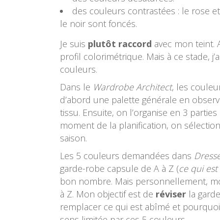
des couleurs contrastées : le rose et 
le noir sont foncés.
Je suis
plutôt raccord
avec mon teint. 
profil colorimétrique. Mais à ce stade, j
couleurs.
Dans le
Wardrobe Architect
, les coule
d’abord une palette générale en observ
tissu. Ensuite, on l’organise en 3 partie
moment de la planification, on sélectio
saison.
Les 5 couleurs demandées dans
Dress
garde-robe capsule de A à Z (
ce qui est
bon nombre. Mais personnellement, mon
à Z. Mon objectif est de
réviser
la garde
remplacer ce qui est abîmé et pourquoi
sens limitée par ces 5 couleurs.