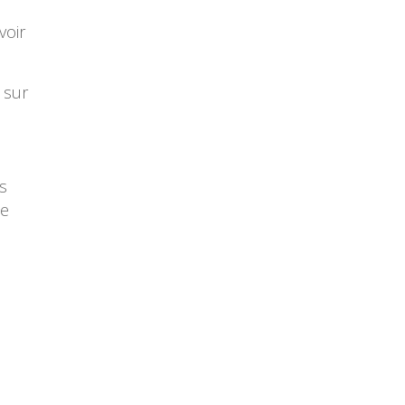
voir
 sur
s
de