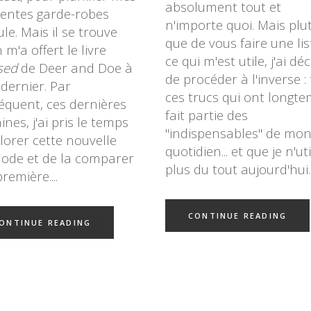
absolument tout et
rentes garde-robes
n'importe quoi. Mais plu
le. Mais il se trouve
que de vous faire une lis
 m'a offert le livre
ce qui m'est utile, j'ai dé
sed
de Deer and Doe à
de procéder à l'inverse :
dernier. Par
ces trucs qui ont longt
équent, ces dernières
fait partie des
nes, j'ai pris le temps
"indispensables" de mo
lorer cette nouvelle
quotidien... et que je n'uti
ode et de la comparer
plus du tout aujourd'hui.
première.
CONTINUE READING
ONTINUE READING