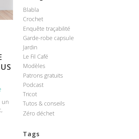
Blabla
Crochet
Enquête traçabilité
Garde-robe capsule
Jardin
E
Le Fil Café
LUS
Modèles
Patrons gratuits
Podcast
e
Tricot
e un
Tutos & conseils
,
Zéro déchet
s
Tags