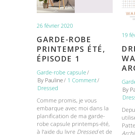
26 février 2020
19 fé
GARDE-ROBE
DR
PRINTEMPS ÉTÉ,
WA
ÉPISODE 1
AR
Garde-robe capsule
By
Pauline
1 Comment
Gard
Dressed
By
P
Dres
Comme promis, je vous
embarque avec moi dans la
Depui
planification de ma garde-
utili
robe capsule printemps-été,
Patte
à l'aide du livre
Dressed
et de
Archi