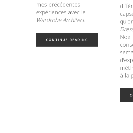
mes précédentes
diffé
expériences avec le
capsu
Wardrobe Architect
.
qu'on
Dres
Noël 
CONTINUE READING
cons
semai
d'exp
méth
à la 
C