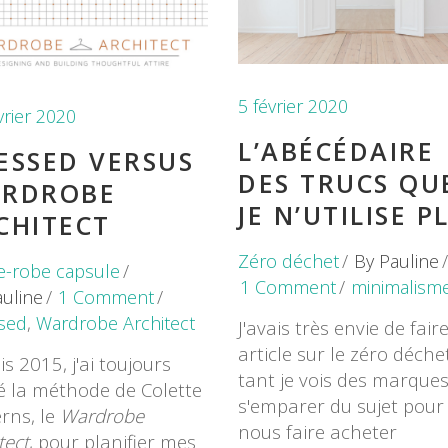
5 février 2020
vrier 2020
L’ABÉCÉDAIRE
ESSED VERSUS
DES TRUCS QU
RDROBE
JE N’UTILISE P
CHITECT
Zéro déchet
By
Pauline
e-robe capsule
1 Comment
minimalism
auline
1 Comment
sed
,
Wardrobe Architect
J'avais très envie de fair
article sur le zéro déchet
s 2015, j'ai toujours
tant je vois des marque
sé la méthode de Colette
s'emparer du sujet pour
rns, le
Wardrobe
nous faire acheter
tect
, pour planifier mes