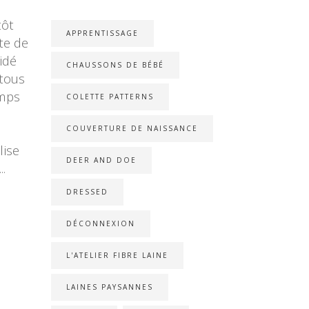
tôt
APPRENTISSAGE
te de
cidé
CHAUSSONS DE BÉBÉ
 tous
emps
COLETTE PATTERNS
n
COUVERTURE DE NAISSANCE
lise
DEER AND DOE
DRESSED
DÉCONNEXION
L'ATELIER FIBRE LAINE
LAINES PAYSANNES